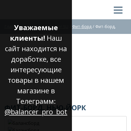
Уважаемые
Главная
/
Магазин
/
Balancer SU
/
Фит-борд
/
Фит-борд,
клиенты!
Наш
Нью-Йорк
сайт находится на
ФИТ-БОРД, НЬЮ-ЙОРК
доработке, все
интересующие
товары в нашем
магазине в
Телеграмм:
ФИТ-БОРД, НЬЮ-ЙОРК
@balancer_pro_bot